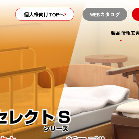
個人様向けTOPへ
WEBカタログ
個人様向けTOPへ
製品情報
安
よくあるご質問
製品メンテナンス
一覧
詳細図面一覧
製品パンフレット
サポート動画一覧
画像配信システム
用品
住宅関連用品
移動
ンス
販売終了品一覧
安寿会ひろば
ワーベンチ
トイレ用手すり（レンタ
歩行車
安寿会ひろば
ル）
台
シルバ
ット一覧
介護保険のしくみ
ポーチ・玄関用・上がりか
用手すり
覧
お役立ちコラム
まち用手すり（レンタル）
台（バスボード）
上がりかまち用手すり（住
お店を探す