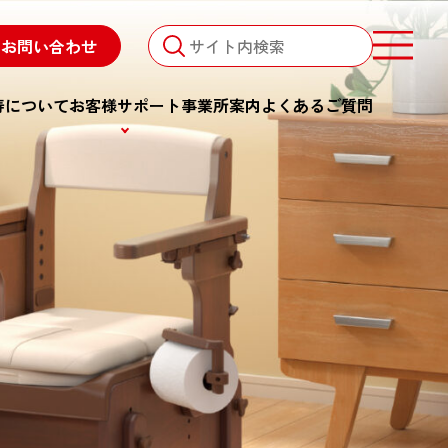
お問い合わせ
検索キーワード入力
寿について
お客様サポート
事業所案内
よくあるご質問
検索
検索キーワード入力
取扱説明書一覧
一覧
販売終了品一覧
よくあるご質問
お問い合わせ
お役立ちコラム
・歩行用品
その他
転倒予防マット
ーカー
ビフィズス菌食品
衛生用品・施設向け備品
みまもり電池