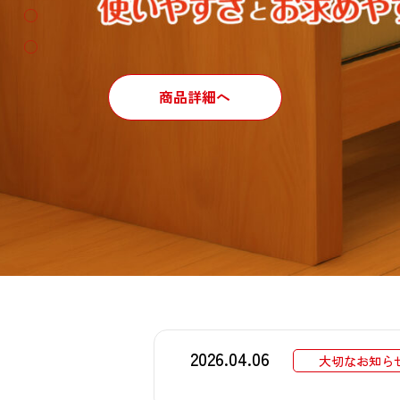
事業所案内
簡易設置型洋式トイレ
入浴
尿器・差し込み便器
画像配信
WEBカタログ
製品メンテナンスへ
よくある質問へ
商品詳細へ
商品詳細へ
商品詳細へ
商品詳細へ
2026.04.06
大切なお知ら