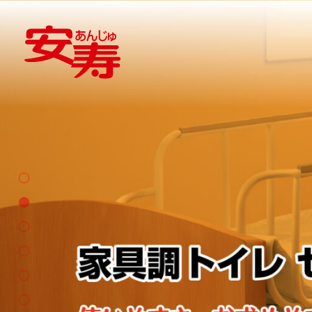
製品情報
サポート
排泄用品
入浴
安寿について
製品メンテナ
ポータブルトイレ
シャ
サポート動画
ポータブルトイレ用消耗品
浴槽
製品パンフレ
お知らせ
ポータブルトイレ周辺用品
浴槽
取扱説明書一
補高便座
入浴
詳細図面一覧